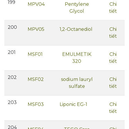
199
MPV04
Pentylene
Chi
Glycol
tiết
200
MPV05
1,2-Octanediol
Chi
tiết
201
MSF01
EMULMETIK
Chi
320
tiết
202
MSF02
sodium lauryl
Chi
sulfate
tiết
203
MSF03
Liponic EG-1
Chi
tiết
204