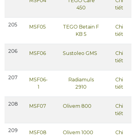
MSF04
TEGO Care
Chi
450
tiết
205
MSF05
TEGO Betain F
Chi
KB 5
tiết
206
MSF06
Sustoleo GMS
Chi
tiết
207
MSF06-
Radiamuls
Chi
1
2910
tiết
208
MSF07
Olivem 800
Chi
tiết
209
MSF08
Olivem 1000
Chi