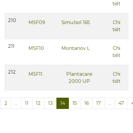
tiết
210
MSF09
Simulsol 165
Chi
tiết
211
MSF10
Montanov L
Chi
tiết
212
MSF11
Plantacare
Chi
2000 UP
tiết
2
...
11
12
13
14
15
16
17
...
47