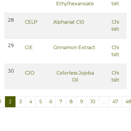
Ethylhexanoate
tiết
28
CELP
Alphanat C10
Chi
tiết
29
CIE
Cinnamon Extract
Chi
tiết
30
CJO
Colorless Jojoba
Chi
Oil
tiết
1
2
3
4
5
6
7
8
9
10
...
47
4