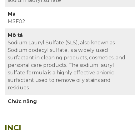
sodium lauryl sulfate
Mã
MSF02
Mô tả
Sodium Lauryl Sulfate (SLS), also known as
Sodium dodecyl sulfate, is a widely used
surfactant in cleaning products, cosmetics, and
personal care products. The sodium lauryl
sulfate formula is a highly effective anionic
surfactant used to remove oily stains and
residues.
Chức năng
INCI