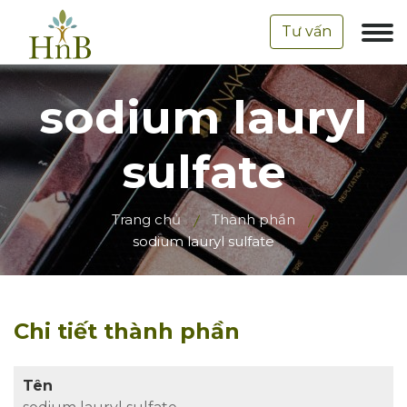
Tư vấn
sodium lauryl
sulfate
Trang chủ
Thành phần
sodium lauryl sulfate
Chi tiết thành phần
Tên