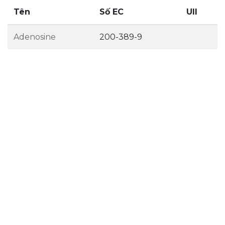
Tên
Số EC
UII
Adenosine
200-389-9