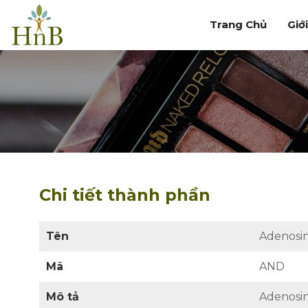
Trang Chủ
Giớ
Chi tiết thành phần
Tên
Adenosi
Mã
AND
Mô tả
Adenosin