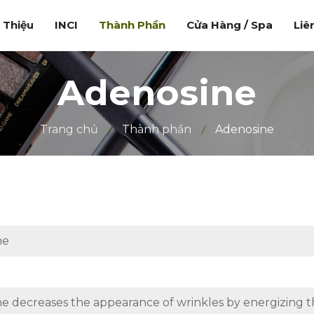
i Thiệu
INCI
Thành Phần
Cửa Hàng / Spa
Liê
Adenosine
Trang chủ
Thành phần
Adenosine
ne
e decreases the appearance of wrinkles by energizing th