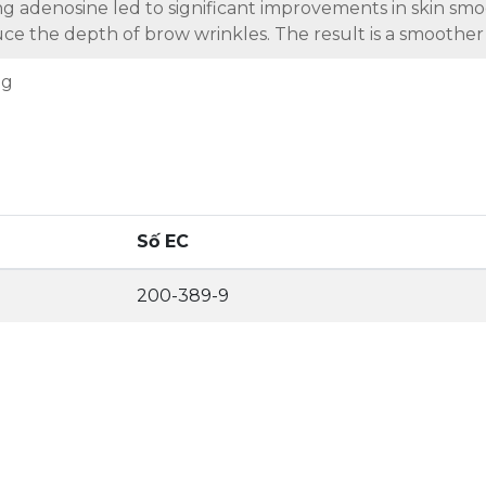
ng adenosine led to significant improvements in skin sm
ce the depth of brow wrinkles. The result is a smoothe
ng
Số EC
200-389-9