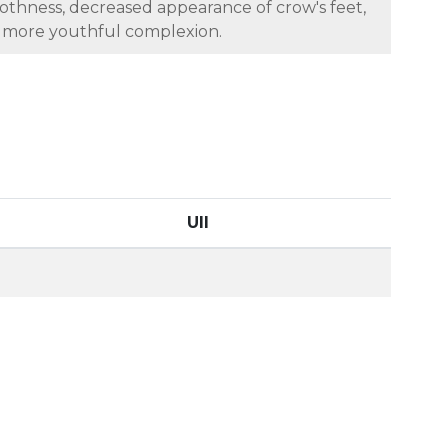
oothness, decreased appearance of crow's feet,
r more youthful complexion.
UII