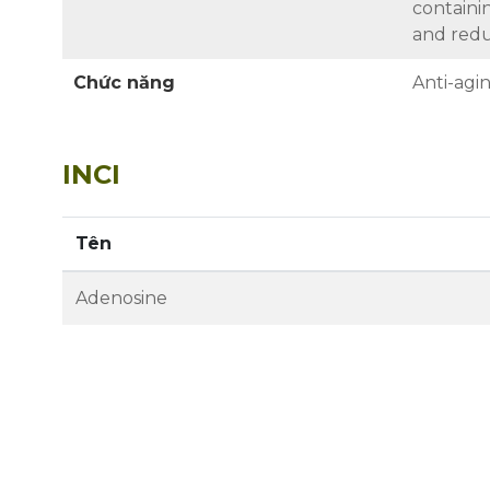
containi
and redu
Chức năng
Anti-agi
INCI
Tên
Adenosine