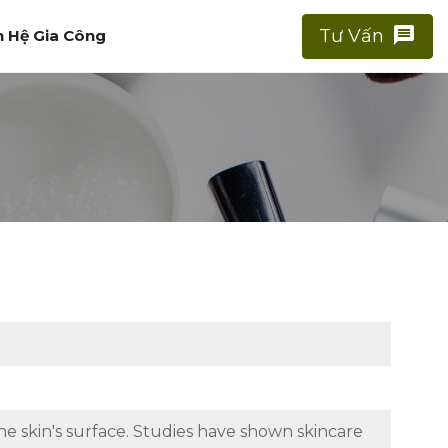
message
Tư Vấn
n Hệ Gia Công
e skin's surface. Studies have shown skincare