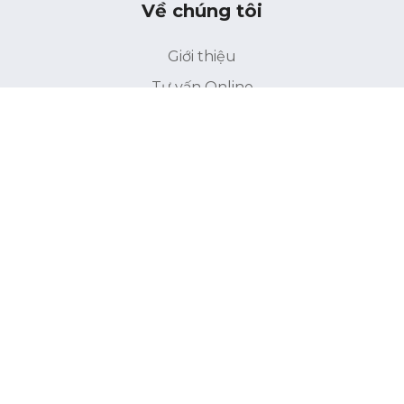
Về chúng tôi
Giới thiệu
Tư vấn Online
Liên hệ
Điều khoản bảo mật
Điểu khoản sử dụng
Liên kết
Trang chủ
INCI
Thành phần
Cửa hàng / Spa