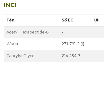
INCI
Tên
Số EC
UII
Acetyl Hexapeptide-8
-
Water
231-791-2 (I)
Caprylyl Glycol
214-254-7