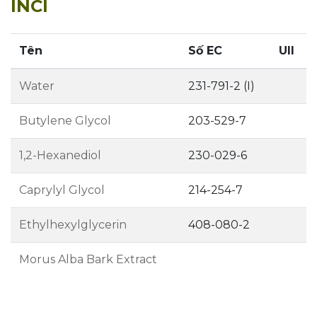
INCI
Tên
Số EC
UII
Water
231-791-2 (I)
Butylene Glycol
203-529-7
1,2-Hexanediol
230-029-6
Caprylyl Glycol
214-254-7
Ethylhexylglycerin
408-080-2
Morus Alba Bark Extract