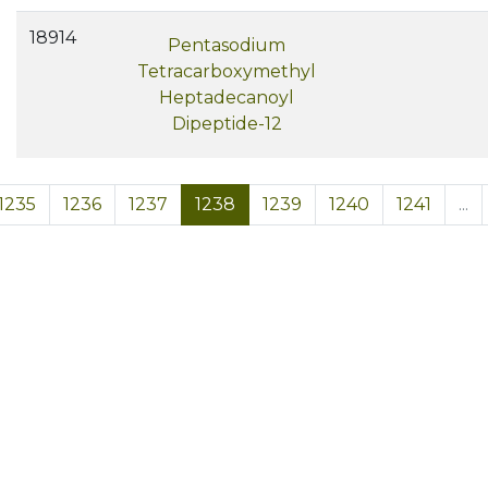
18914
Pentasodium
Tetracarboxymethyl
Heptadecanoyl
Dipeptide-12
1235
1236
1237
1238
1239
1240
1241
...