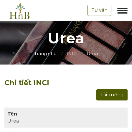
Tư vấn
Urea
Trang chủ
INCI
Urea
Chi tiết INCI
Tải xuống
Tên
Urea