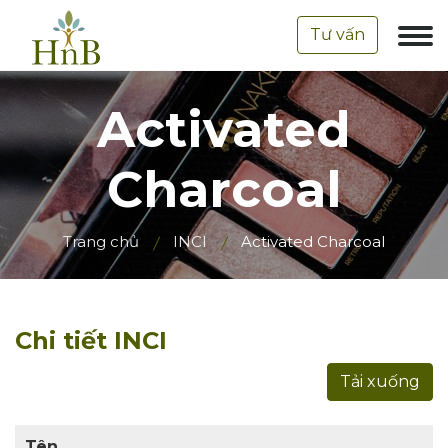
Tư vấn
Activated
Charcoal
Trang chủ
INCI
Activated Charcoal
Chi tiết INCI
Tải xuống
Tên