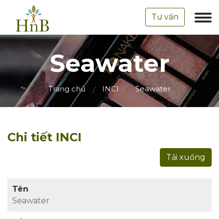
Tư vấn
Seawater
Trang chủ
INCI
Seawater
Chi tiết INCI
Tải xuống
Tên
Seawater