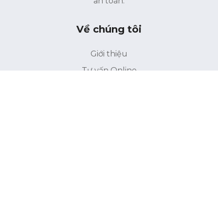
an toàn.
Về chúng tôi
Giới thiệu
Tư vấn Online
Liên hệ
Điều khoản bảo mật
Điểu khoản sử dụng
Liên kết
Trang chủ
INCI
Thành phần