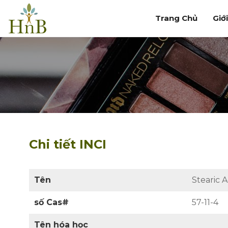
Trang Chủ
Giớ
Chi tiết INCI
Tên
Stearic A
số Cas#
57-11-4
Tên hóa học