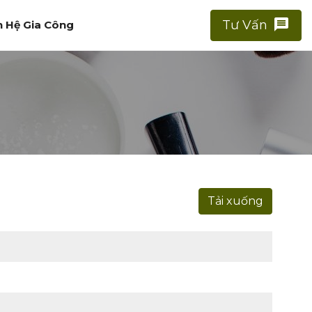
message
Tư Vấn
n Hệ Gia Công
Tải xuống