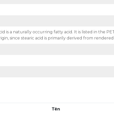
cid is a naturally occurring fatty acid. It is listed in th
igin, since stearic acid is primarily derived from rendere
Tên