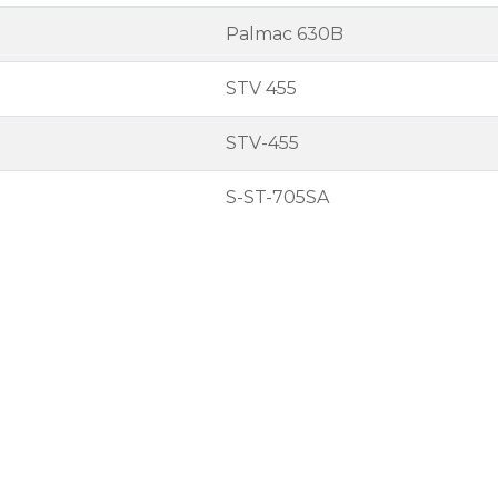
Palmac 630B
STV 455
STV-455
S-ST-705SA