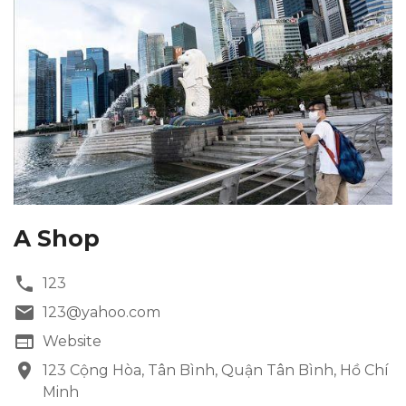
A Shop
phone
123
email
123@yahoo.com
website
Website
location_on
123 Cộng Hòa, Tân Bình, Quận Tân Bình, Hồ Chí
Minh